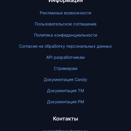
Информация
Рекламные возможности
Пользовательское соглашение
Политика конфиденциальности
Согласие на обработку персональных данных
API разработчикам
Стримерам
Документация Candy
Документация ТМ
Документация PM
Контакты