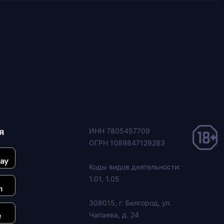
я
ИНН 7805457709
ОГРН 1089847129283
Коды видов деятельности:
1.01, 1.05
308015, г. Белгород, ул.
Чапаева, д. 24