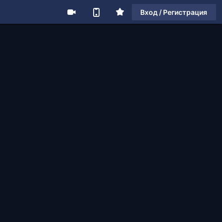
Вход / Регистрация