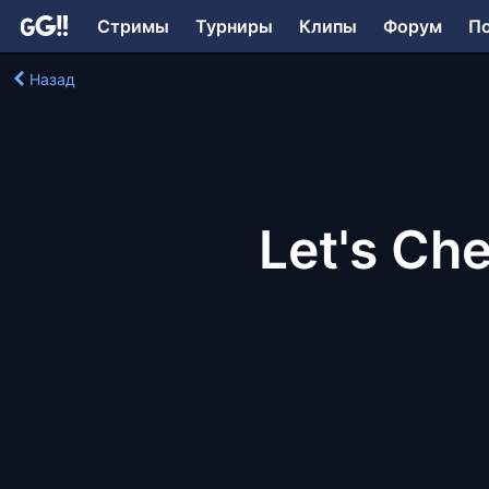
Стримы
Турниры
Клипы
Форум
П
Назад
Let's Che