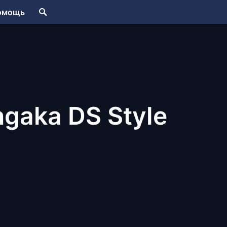
омощь
ngaka DS Style