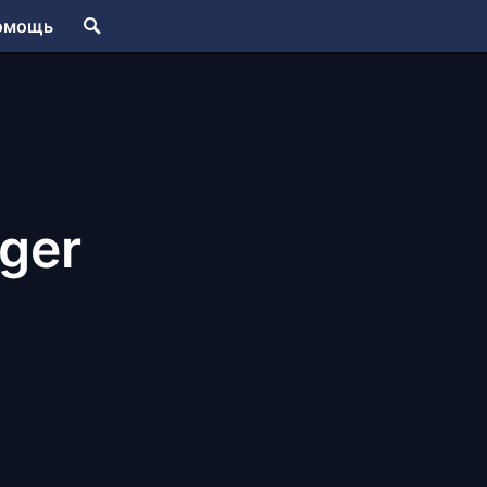
омощь
nger