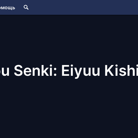
омощь
u Senki: Eiyuu Kish