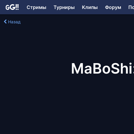
Стримы
Турниры
Клипы
Форум
П
Назад
MaBoShi: