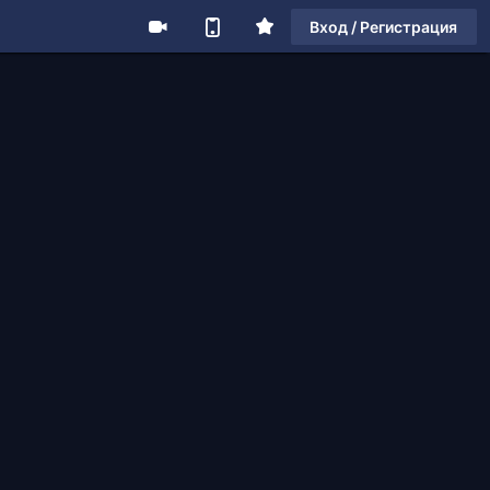
Вход / Регистрация