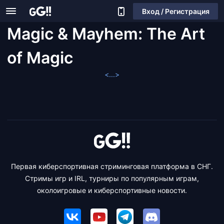
Вход / Регистрация
Magic & Mayhem: The Art
of Magic
<...>
Первая киберспортивная стриминговая платформа в СНГ.
Стримы игр и IRL, турниры по популярным играм,
околоигровые и киберспортивные новости.