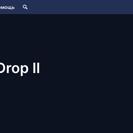
омощь
rop II