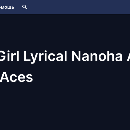
омощь
irl Lyrical Nanoha 
 Aces