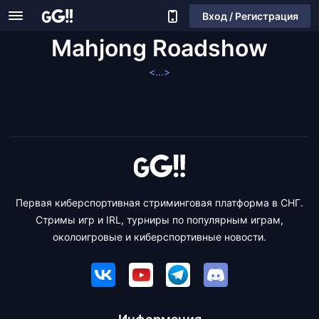
Вход / Регистрация
Mahjong Roadshow
<...>
Первая киберспортивная стриминговая платформа в СНГ.
Стримы игр и IRL, турниры по популярным играм,
околоигровые и киберспортивные новости.