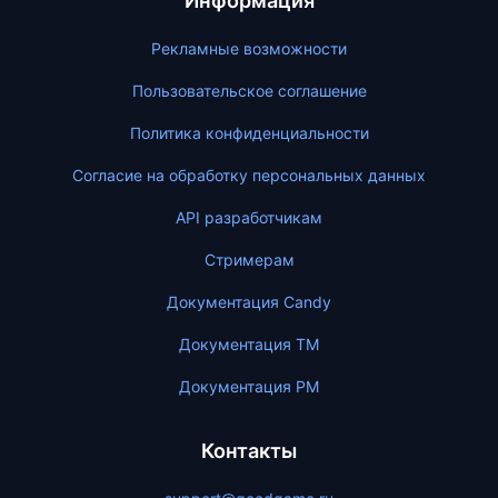
Информация
Рекламные возможности
Пользовательское соглашение
Политика конфиденциальности
Согласие на обработку персональных данных
API разработчикам
Стримерам
Документация Candy
Документация ТМ
Документация PM
Контакты