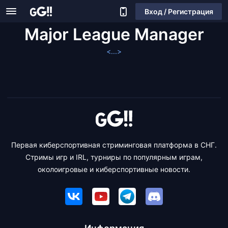
Вход / Регистрация
Major League Manager
<...>
Первая киберспортивная стриминговая платформа в СНГ.
Стримы игр и IRL, турниры по популярным играм,
околоигровые и киберспортивные новости.