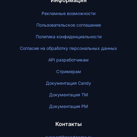
Информация
Рекламные возможности
Пользовательское соглашение
Политика конфиденциальности
Согласие на обработку персональных данных
API разработчикам
Стримерам
Документация Candy
Документация ТМ
Документация PM
Контакты