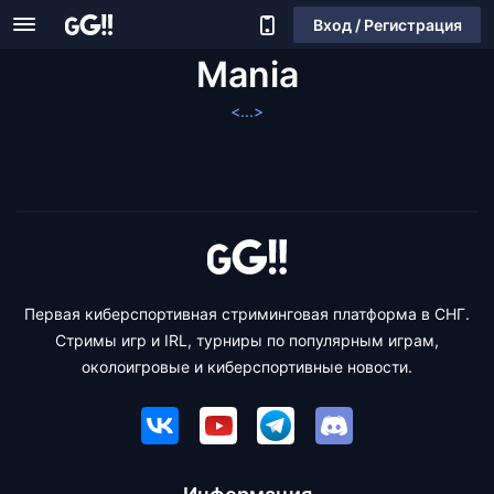
Вход / Регистрация
Mania
<...>
Первая киберспортивная стриминговая платформа в СНГ.
Стримы игр и IRL, турниры по популярным играм,
околоигровые и киберспортивные новости.