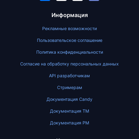
Информация
Рекламные возможности
Пользовательское соглашение
Политика конфиденциальности
Согласие на обработку персональных данных
API разработчикам
Стримерам
Документация Candy
Документация ТМ
Документация PM