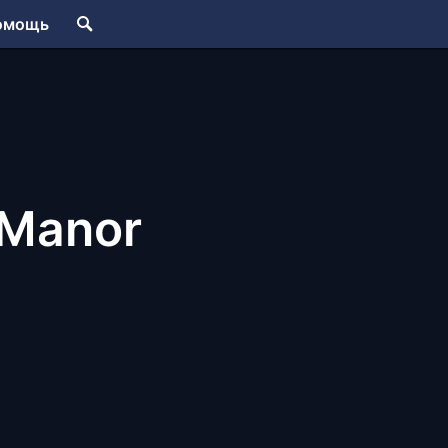
омощь
Manor