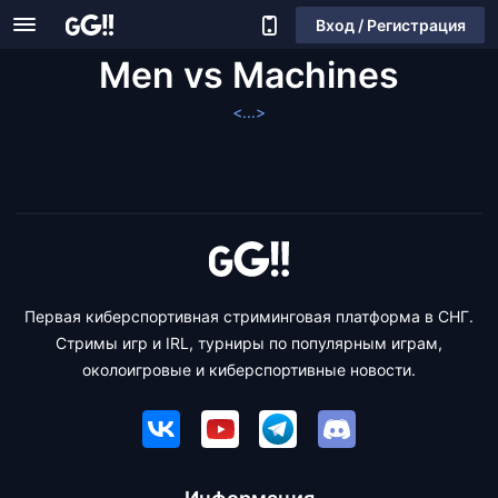
Вход / Регистрация
Men vs Machines
<...>
Первая киберспортивная стриминговая платформа в СНГ.
Стримы игр и IRL, турниры по популярным играм,
околоигровые и киберспортивные новости.