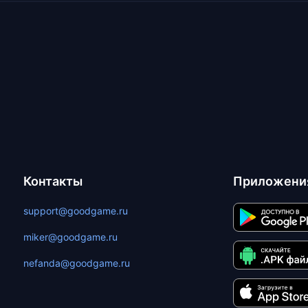
Контакты
Приложени
support@goodgame.ru
miker@goodgame.ru
nefanda@goodgame.ru