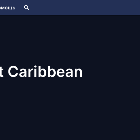
омощь
t Caribbean