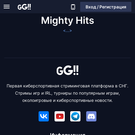
Вход / Регистрация
Mighty Hits
<...>
Первая киберспортивная стриминговая платформа в СНГ.
Стримы игр и IRL, турниры по популярным играм,
околоигровые и киберспортивные новости.