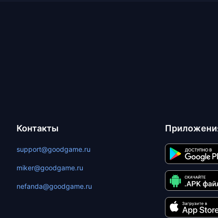
Контакты
Приложени
support@goodgame.ru
miker@goodgame.ru
nefanda@goodgame.ru