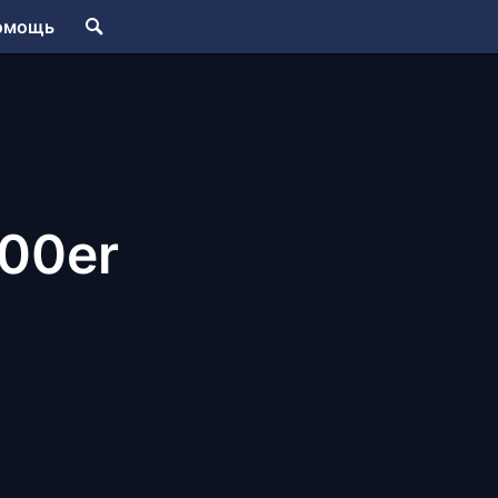
омощь
000er