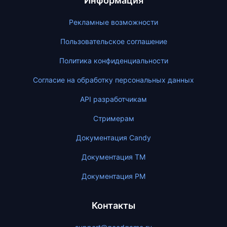
Информация
Рекламные возможности
Пользовательское соглашение
Политика конфиденциальности
Согласие на обработку персональных данных
API разработчикам
Стримерам
Документация Candy
Документация ТМ
Документация PM
Контакты