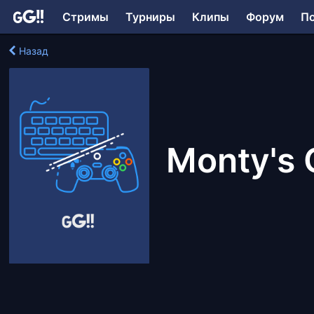
Стримы
Турниры
Клипы
Форум
П
Назад
Monty's 