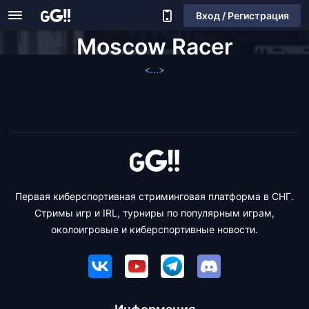
Вход / Регистрация
Moscow Racer
<...>
Первая киберспортивная стриминговая платформа в СНГ.
Стримы игр и IRL, турниры по популярным играм,
околоигровые и киберспортивные новости.