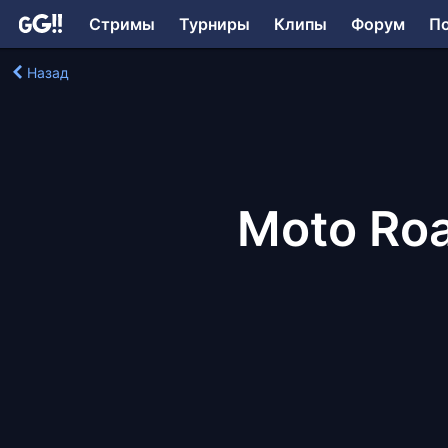
Стримы
Турниры
Клипы
Форум
П
Назад
Moto Ro