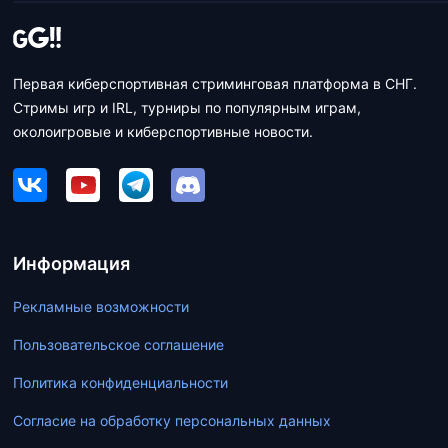
Первая киберспортивная стриминговая платформа в СНГ.
Стримы игр и IRL, турниры по популярным играм,
околоигровые и киберспортивные новости.
Информация
Рекламные возможности
Пользовательское соглашение
Политика конфиденциальности
Согласие на обработку персональных данных