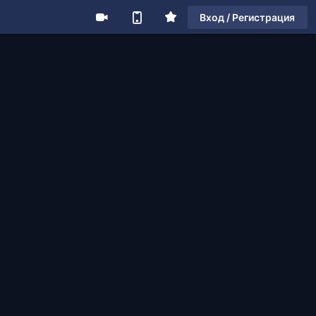
Вход / Регистрация