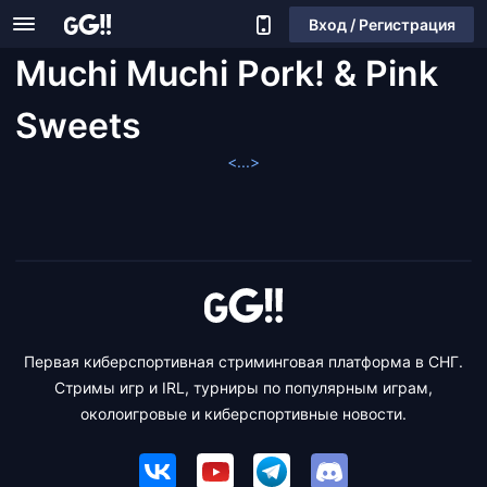
Вход / Регистрация
Muchi Muchi Pork! & Pink
Sweets
<...>
Первая киберспортивная стриминговая платформа в СНГ.
Стримы игр и IRL, турниры по популярным играм,
околоигровые и киберспортивные новости.