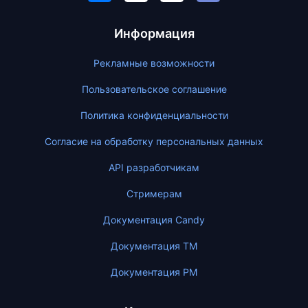
Информация
Рекламные возможности
Пользовательское соглашение
Политика конфиденциальности
Согласие на обработку персональных данных
API разработчикам
Стримерам
Документация Candy
Документация ТМ
Документация PM