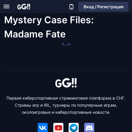
Вход / Регистрация
Mystery Case Files:
Madame Fate
<...>
Первая киберспортивная стриминговая платформа в СНГ.
Стримы игр и IRL, турниры по популярным играм,
околоигровые и киберспортивные новости.