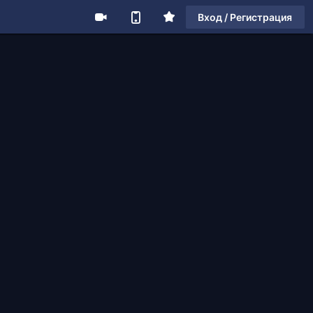
Вход / Регистрация