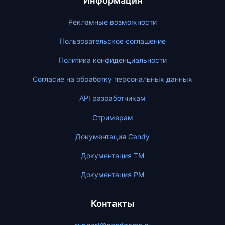
Информация
Рекламные возможности
Пользовательское соглашение
Политика конфиденциальности
Согласие на обработку персональных данных
API разработчикам
Стримерам
Документация Candy
Документация ТМ
Документация PM
Контакты