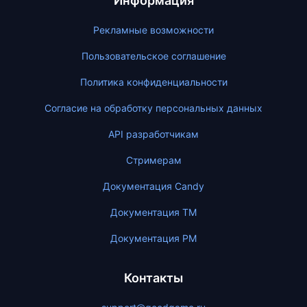
Информация
Рекламные возможности
Пользовательское соглашение
Политика конфиденциальности
Согласие на обработку персональных данных
API разработчикам
Стримерам
Документация Candy
Документация ТМ
Документация PM
Контакты