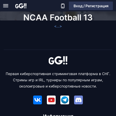
Вход / Регистрация
NCAA Football 13
<...>
Первая киберспортивная стриминговая платформа в СНГ.
Стримы игр и IRL, турниры по популярным играм,
околоигровые и киберспортивные новости.