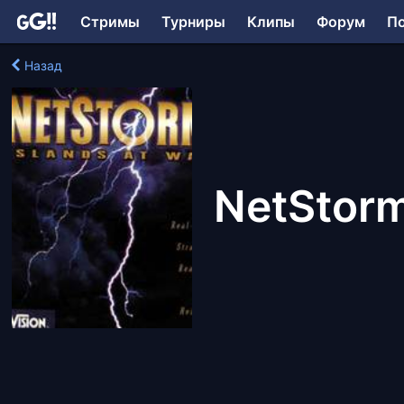
Стримы
Турниры
Клипы
Форум
П
Назад
NetStorm