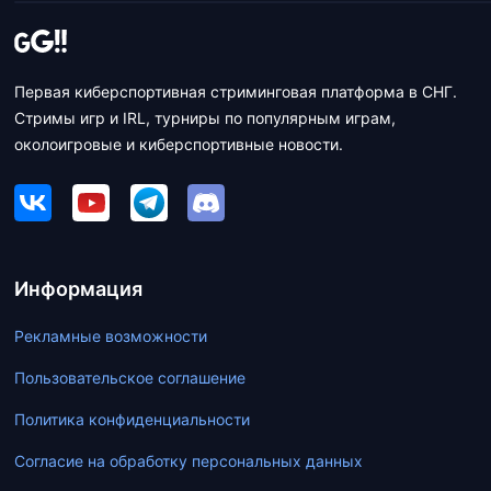
Первая киберспортивная стриминговая платформа в СНГ.
Стримы игр и IRL, турниры по популярным играм,
околоигровые и киберспортивные новости.
Информация
Рекламные возможности
Пользовательское соглашение
Политика конфиденциальности
Согласие на обработку персональных данных