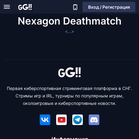
Вход / Регистрация
Nexagon Deathmatch
<...>
Первая киберспортивная стриминговая платформа в СНГ.
Стримы игр и IRL, турниры по популярным играм,
околоигровые и киберспортивные новости.