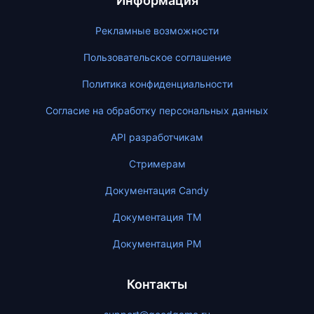
Информация
Рекламные возможности
Пользовательское соглашение
Политика конфиденциальности
Согласие на обработку персональных данных
API разработчикам
Стримерам
Документация Candy
Документация ТМ
Документация PM
Контакты