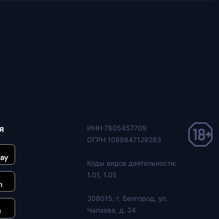
я
ИНН 7805457709
ОГРН 1089847129283
Коды видов деятельности:
1.01, 1.05
308015, г. Белгород, ул.
Чапаева, д. 24