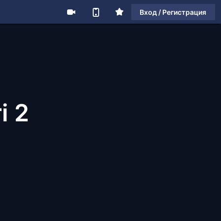
Вход / Регистрация
i 2