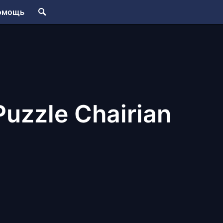
омощь
uzzle Chairian