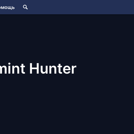
омощь
int Hunter