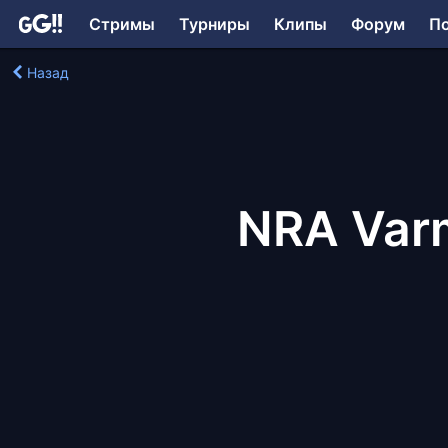
Стримы
Турниры
Клипы
Форум
П
Назад
NRA Varm