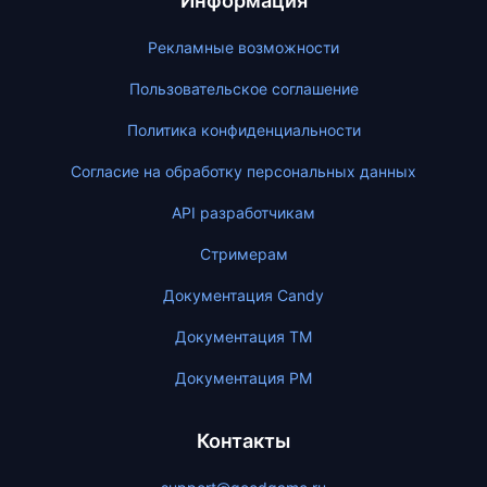
Информация
Рекламные возможности
Пользовательское соглашение
Политика конфиденциальности
Согласие на обработку персональных данных
API разработчикам
Стримерам
Документация Candy
Документация ТМ
Документация PM
Контакты