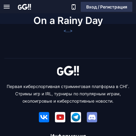
Вход / Регистрация
On a Rainy Day
<...>
Первая киберспортивная стриминговая платформа в СНГ.
Стримы игр и IRL, турниры по популярным играм,
околоигровые и киберспортивные новости.