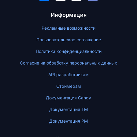
Информация
Рекламные возможности
Пользовательское соглашение
Политика конфиденциальности
Согласие на обработку персональных данных
API разработчикам
Стримерам
Документация Candy
Документация ТМ
Документация PM