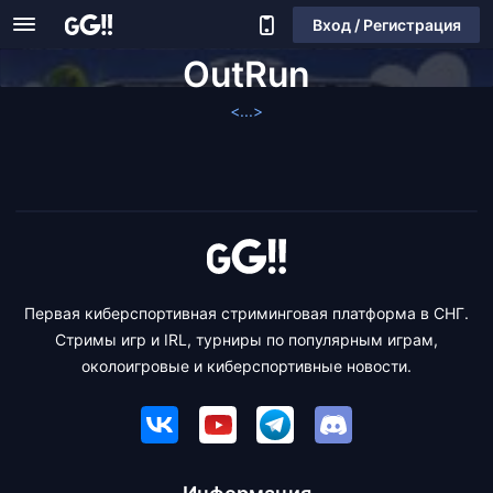
Вход / Регистрация
OutRun
<...>
Первая киберспортивная стриминговая платформа в СНГ.
Стримы игр и IRL, турниры по популярным играм,
околоигровые и киберспортивные новости.