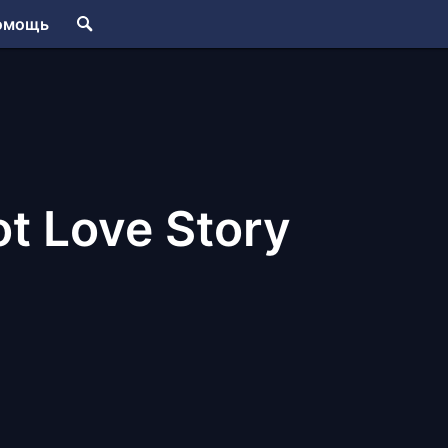
омощь
ot Love Story