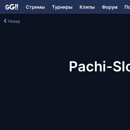
Стримы
Турниры
Клипы
Форум
П
Назад
Pachi-Sl