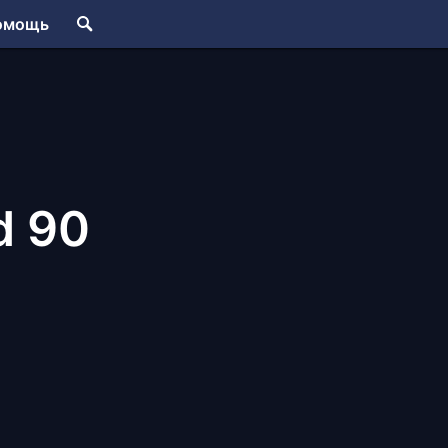
омощь
d 90