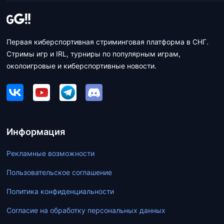
Первая киберспортивная стриминговая платформа в СНГ.
Стримы игр и IRL, турниры по популярным играм,
околоигровые и киберспортивные новости.
Информация
Рекламные возможности
Пользовательское соглашение
Политика конфиденциальности
Согласие на обработку персональных данных