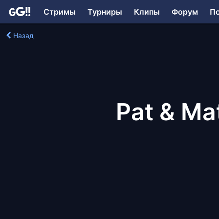
Стримы
Турниры
Клипы
Форум
П
Назад
Pat & Ma