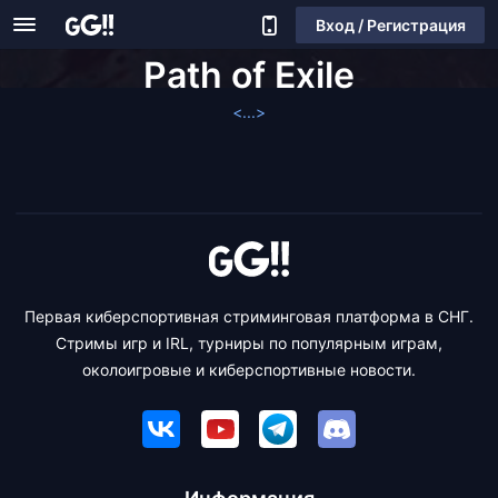
Вход / Регистрация
Path of Exile
<...>
Первая киберспортивная стриминговая платформа в СНГ.
Стримы игр и IRL, турниры по популярным играм,
околоигровые и киберспортивные новости.