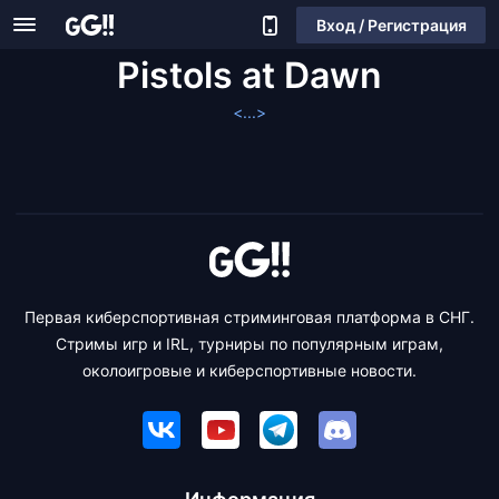
Вход / Регистрация
Pistols at Dawn
<...>
Первая киберспортивная стриминговая платформа в СНГ.
Стримы игр и IRL, турниры по популярным играм,
околоигровые и киберспортивные новости.