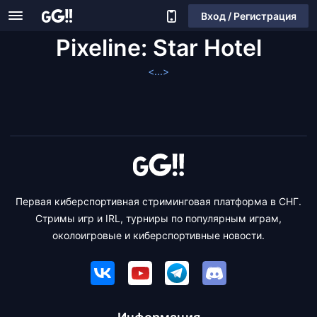
Вход / Регистрация
Pixeline: Star Hotel
<...>
Первая киберспортивная стриминговая платформа в СНГ.
Стримы игр и IRL, турниры по популярным играм,
околоигровые и киберспортивные новости.