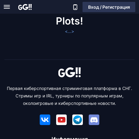
Вход / Регистрация
Plots!
<...>
Первая киберспортивная стриминговая платформа в СНГ.
Стримы игр и IRL, турниры по популярным играм,
околоигровые и киберспортивные новости.