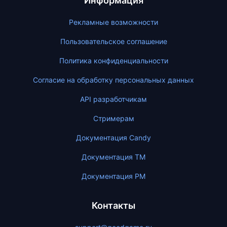
Информация
Рекламные возможности
Пользовательское соглашение
Политика конфиденциальности
Согласие на обработку персональных данных
API разработчикам
Стримерам
Документация Candy
Документация ТМ
Документация PM
Контакты