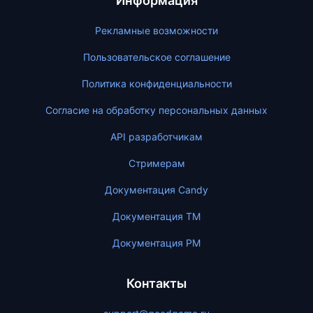
Информация
Рекламные возможности
Пользовательское соглашение
Политика конфиденциальности
Согласие на обработку персональных данных
API разработчикам
Стримерам
Документация Candy
Документация ТМ
Документация PM
Контакты