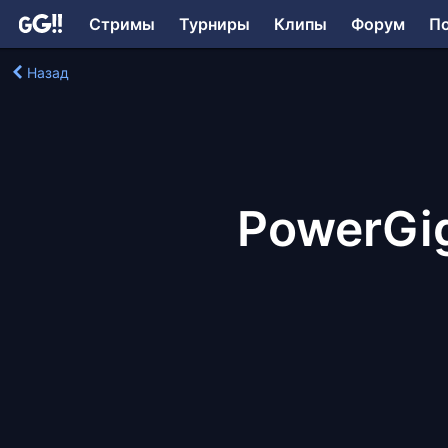
Стримы
Турниры
Клипы
Форум
П
Назад
PowerGig: