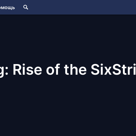
омощь
 Rise of the SixStr