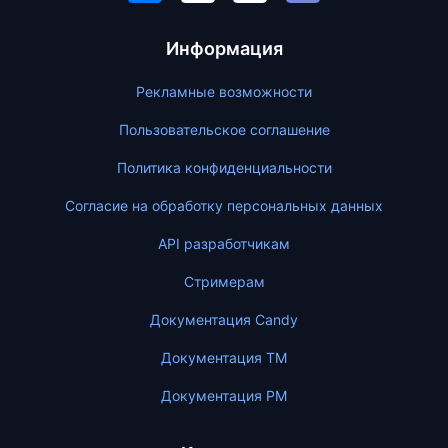
Информация
Рекламные возможности
Пользовательское соглашение
Политика конфиденциальности
Согласие на обработку персональных данных
API разработчикам
Стримерам
Документация Candy
Документация ТМ
Документация PM